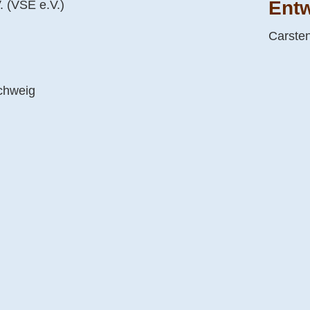
Entw
. (VSE e.V.)
Carste
schweig