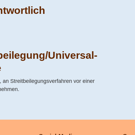
ntwortlich
­beilegung/Universal­
e
t, an Streitbeilegungsverfahren vor einer
unehmen.