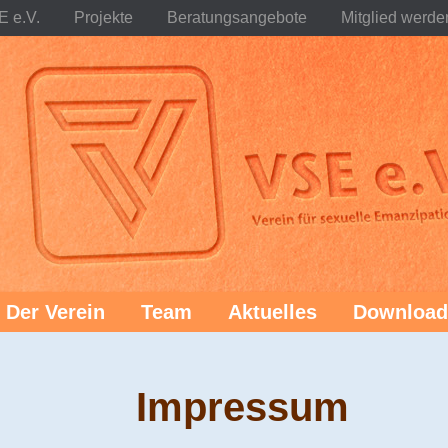
 e.V.
Projekte
Beratungsangebote
Mitglied werde
Der Verein
Team
Aktuelles
Download
Impressum